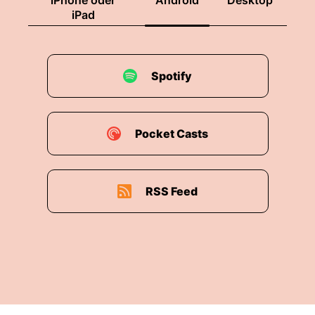
iPhone oder
Android
Desktop
Superior de Mecanica de la Armada Kurz Esma
iPad
Mechanikaschule der Marine Nichts weiter.
00:01:48: Was hinter der Mauer ist, weiß man
Spotify
draußen nur teilweise.
00:01:52: Im Untergeschoss des Offiziers
Casinos gibt es Räume ohne Tageslicht.
Pocket Casts
00:01:55: Die Heftlinge nennen ihn El Sotano
den Keller.
RSS Feed
00:01:59: Die Heäftlinge tragen Kapuzen wenn
man sie in andere Räumes bringt damit Sie die
Wege nicht lernen.
00:02:03: Etwa fünftausend Menschen werden
hier gefangen gehalten, gefoltert und in den
meisten Fällen ermordet.